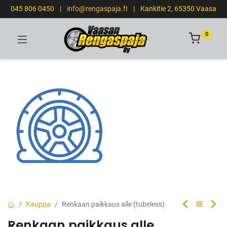
045 806 0450
|
info@rengaspaja.fI
|
Kankitie 2, 65350 Vaasa
0
Kauppa
Renkaan paikkaus alle (tubeless)
Renkaan paikkaus alle