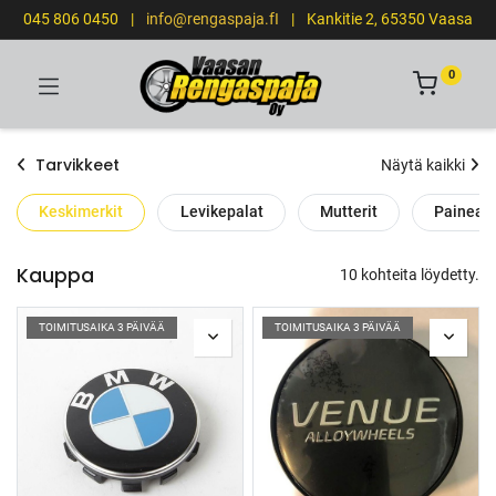
045 806 0450
|
info@rengaspaja.fI
|
Kankitie 2, 65350 Vaasa
0
Tarvikkeet
Näytä kaikki
Keskimerkit
Levikepalat
Mutterit
Paineant
Kauppa
10 kohteita löydetty.
TOIMITUSAIKA 3 PÄIVÄÄ
TOIMITUSAIKA 3 PÄIVÄÄ