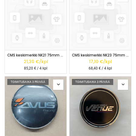
CMS keskimerkki NK21 75mm MUSTA (matta)
CMS keskimerkki NK23 75mm (tumma harmaa)
21,30
€/kpl
17,10
€/kpl
85,20
€ / 4 kpl
68,40
€ / 4 kpl
TOIMITUSAIKA 3 PÄIVÄÄ
TOIMITUSAIKA 3 PÄIVÄÄ