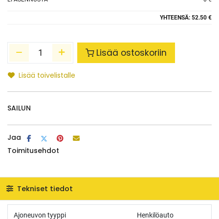
YHTEENSÄ:
52.50 €
Lisää ostoskoriin
Lisää toivelistalle
SAILUN
Jaa
Toimitusehdot
Tekniset tiedot
Ajoneuvon tyyppi
Henkilöauto