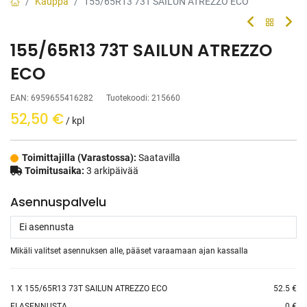
Kauppa
155/65R13 73T SAILUN ATREZZO ECO
155/65R13 73T SAILUN ATREZZO
ECO
EAN:
6959655416282
Tuotekoodi:
215660
52,50
€
/ kpl
Toimittajilla (Varastossa):
Saatavilla
Toimitusaika:
3 arkipäivää
Asennuspalvelu
Mikäli valitset asennuksen alle, pääset varaamaan ajan kassalla
1
X 155/65R13 73T SAILUN ATREZZO ECO
52.5 €
EI ASENNUSTA
0 €