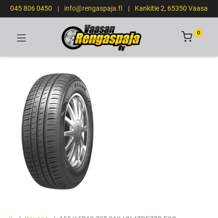
045 806 0450
|
info@rengaspaja.fI
|
Kankitie 2, 65350 Vaasa
0