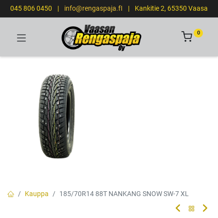
045 806 0450
|
info@rengaspaja.fI
|
Kankitie 2, 65350 Vaasa
0
Kauppa
185/70R14 88T NANKANG SNOW SW-7 XL