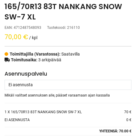
165/70R13 83T NANKANG SNOW
SW-7 XL
EAN:
4712487548093
Tuotekoodi:
216110
70,00
€
/ kpl
Toimittajilla (Varastossa):
Saatavilla
Toimitusaika:
3 arkipäivää
Asennuspalvelu
Mikäli valitset asennuksen alle, pääset varaamaan ajan kassalla
1
X 165/70R13 83T NANKANG SNOW SW-7 XL
70 €
EI ASENNUSTA
0 €
YHTEENSÄ:
70.00 €