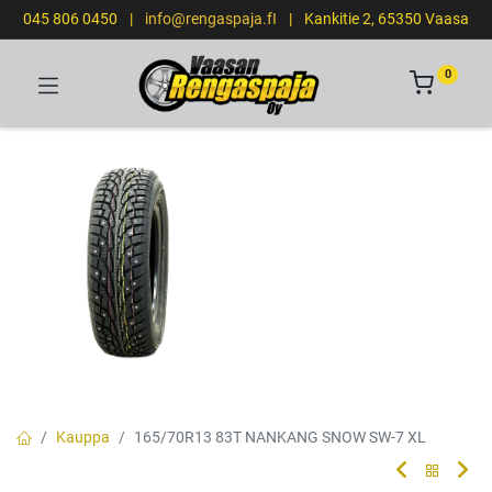
045 806 0450
|
info@rengaspaja.fI
|
Kankitie 2, 65350 Vaasa
0
Kauppa
165/70R13 83T NANKANG SNOW SW-7 XL