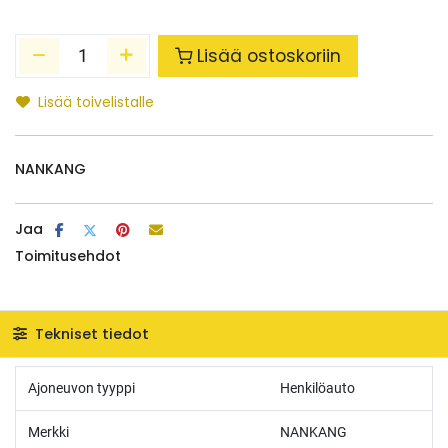
Lisää ostoskoriin
Lisää toivelistalle
NANKANG
Jaa
Toimitusehdot
Tekniset tiedot
Ajoneuvon tyyppi
Henkilöauto
Merkki
NANKANG