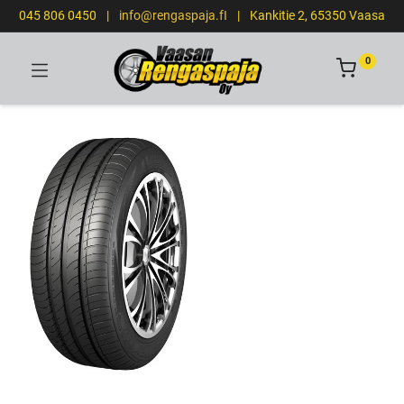
045 806 0450
|
info@rengaspaja.fI
|
Kankitie 2, 65350 Vaasa
0