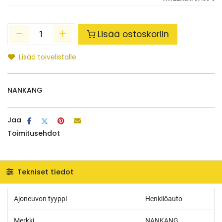
Lisää ostoskoriin
Lisää toivelistalle
NANKANG
Jaa
Toimitusehdot
Tekniset tiedot
Ajoneuvon tyyppi
Henkilöauto
Merkki
NANKANG