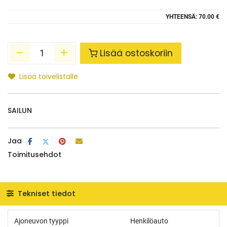
YHTEENSÄ:
70.00 €
Lisää ostoskoriin
Lisää toivelistalle
SAILUN
Jaa
Toimitusehdot
Tekniset tiedot
Ajoneuvon tyyppi
Henkilöauto