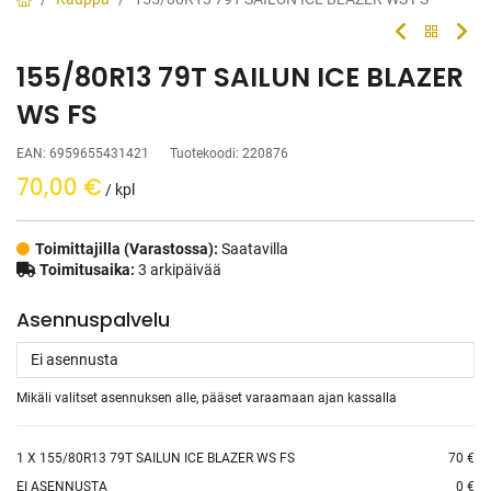
155/80R13 79T SAILUN ICE BLAZER
WS FS
EAN:
6959655431421
Tuotekoodi:
220876
70,00
€
/ kpl
Toimittajilla (Varastossa):
Saatavilla
Toimitusaika:
3 arkipäivää
Asennuspalvelu
Mikäli valitset asennuksen alle, pääset varaamaan ajan kassalla
1
X 155/80R13 79T SAILUN ICE BLAZER WS FS
70 €
EI ASENNUSTA
0 €