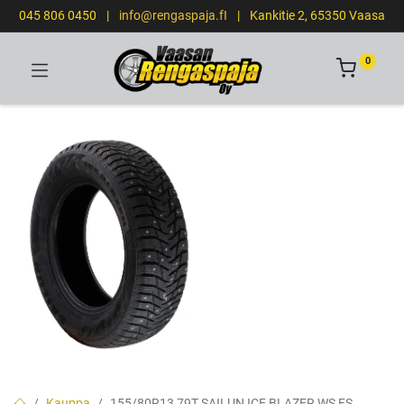
045 806 0450
|
info@rengaspaja.fI
|
Kankitie 2, 65350 Vaasa
0
Kauppa
155/80R13 79T SAILUN ICE BLAZER WS FS