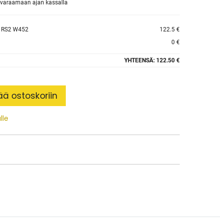
et varaamaan ajan kassalla
 RS2 W452
122.5 €
0 €
YHTEENSÄ:
122.50 €
ää ostoskoriin
lle