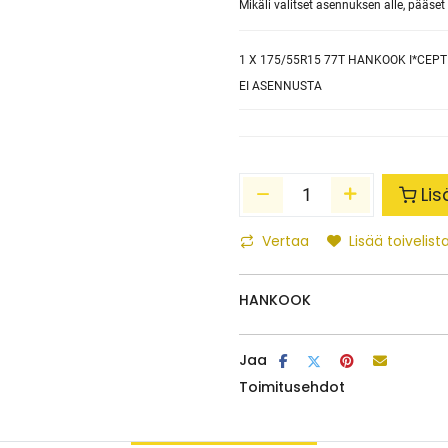
Mikäli valitset asennuksen alle, pääs
1
X 175/55R15 77T HANKOOK I*CEPT
EI ASENNUSTA
Lis
Vertaa
Lisää toivelista
HANKOOK
Jaa
Toimitusehdot