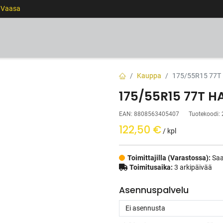
0 Vaasa
RENKAAT
VANTEET
PALVELUT
RAHOITUS
Kauppa
175/55R15 77T
175/55R15 77T 
EAN:
8808563405407
Tuotekoodi:
122,50
€
/ kpl
Toimittajilla (Varastossa):
Saa
Toimitusaika:
3 arkipäivää
Asennuspalvelu