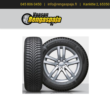
045 806 0450
|
info@rengaspaja.fI
|
Kankitie 2, 6535
ETUSIVU