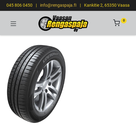
045 806 0450
|
info@rengaspaja.fI
|
Kankitie 2, 65350 Vaasa
0