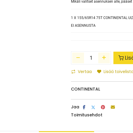
Mikäli valitset asennuksen alle, pääs
1
X 155/65R14 75T CONTINENTAL U
EI ASENNUSTA
Lis
Vertaa
Lisää toivelista
CONTINENTAL
Jaa
Toimitusehdot