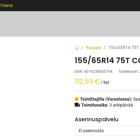
0 Vaasa
RENKAAT
VANTEET
PALVELUT
RAHOITUS
Kauppa
155/65R14 75
155/65R14 75T 
EAN:
4019238065794
Tuotekoodi:
112,50
€
/ kpl
Toimittajilla (Varastossa):
Saa
Toimitusaika:
3 arkipäivää
Asennuspalvelu