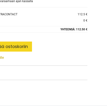
et varaamaan ajan kassalla
LTRACONTACT
112.5 €
0 €
YHTEENSÄ:
112.50 €
ää ostoskoriin
lle