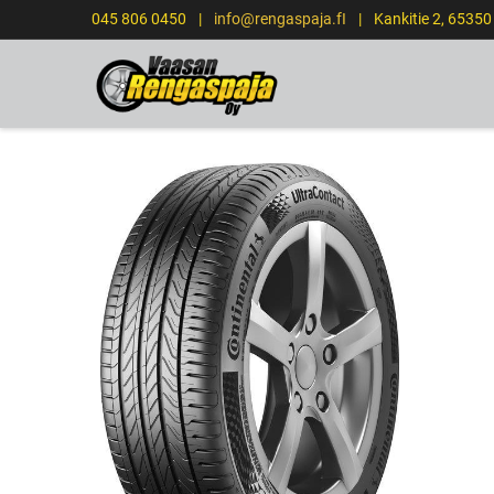
045 806 0450
|
info@rengaspaja.fI
|
Kankitie 2, 6535
ETUSIVU