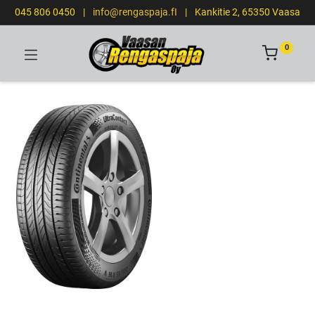
045 806 0450
|
info@rengaspaja.fI
|
Kankitie 2, 65350 Vaasa
0