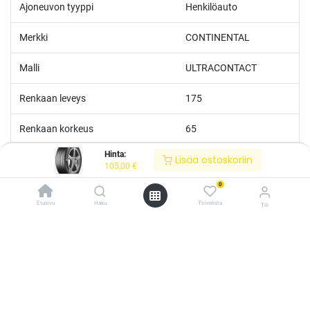
Ajoneuvon tyyppi
Henkilöauto
Merkki
CONTINENTAL
Malli
ULTRACONTACT
Renkaan leveys
175
Renkaan korkeus
65
Hinta:
Lisää ostoskoriin
Renkaan tuumakoko
14
105,00
€
0
Nopeusluokka
T
Etusivu
Haku
Toivelista
Tili
Kantoluokka
82
/* ---------------------------------------------------------- Vaasan Rengaspaja –
typografia + väriteema (Odoo CSS-injektio) ---------------------------------------------
------------- */ /* Fontit Google Fontsista */ @import
Polttoainetaloudellisuus
C
url('https://fonts.googleapis.com/css2?
family=Bebas+Neue&family=Inter:wght@400;500;600&display=swap');
Märkäpito
A
/* Brändivärit muuttujina */ :root { --vr-yellow: #F4D521; /* Pääkeltainen
*/ --vr-gold: #BA9517; /* Tummempi kulta (hover, korostukset) */ --vr-