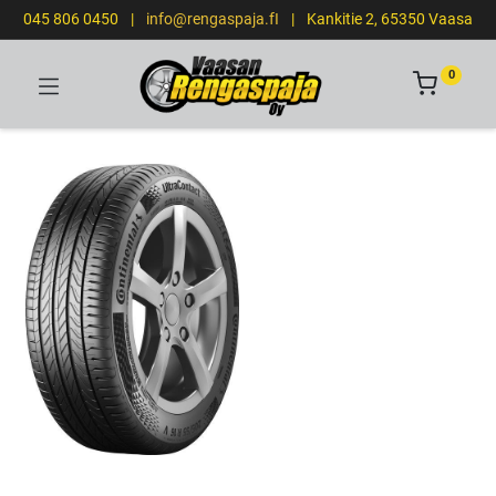
045 806 0450
|
info@rengaspaja.fI
|
Kankitie 2, 65350 Vaasa
0