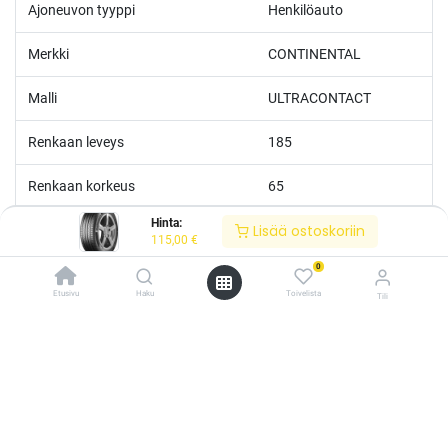
Ajoneuvon tyyppi
Henkilöauto
Merkki
CONTINENTAL
Malli
ULTRACONTACT
Renkaan leveys
185
Renkaan korkeus
65
Hinta:
Lisää ostoskoriin
Renkaan tuumakoko
15
115,00
€
0
Nopeusluokka
T
Etusivu
Haku
Toivelista
Tili
Kantoluokka
88
/* ---------------------------------------------------------- Vaasan Rengaspaja –
typografia + väriteema (Odoo CSS-injektio) ---------------------------------------------
------------- */ /* Fontit Google Fontsista */ @import
Polttoainetaloudellisuus
B
url('https://fonts.googleapis.com/css2?
family=Bebas+Neue&family=Inter:wght@400;500;600&display=swap');
Märkäpito
A
/* Brändivärit muuttujina */ :root { --vr-yellow: #F4D521; /* Pääkeltainen
*/ --vr-gold: #BA9517; /* Tummempi kulta (hover, korostukset) */ --vr-