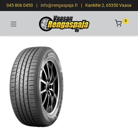
045 806 0450
|
info@rengaspaja.fI
|
Kankitie 2, 65350 Vaasa
0