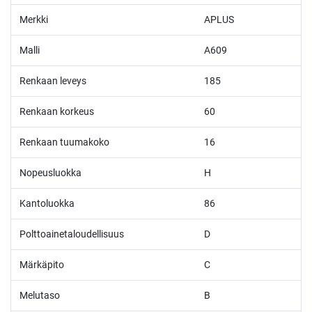
Merkki
APLUS
Malli
A609
Renkaan leveys
185
Renkaan korkeus
60
Renkaan tuumakoko
16
Nopeusluokka
H
Kantoluokka
86
Polttoainetaloudellisuus
D
Märkäpito
C
Melutaso
B