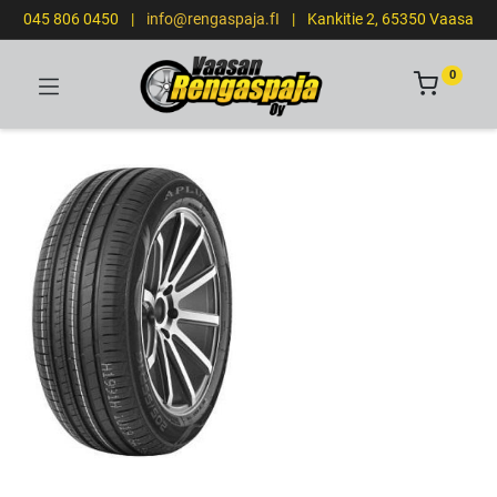
045 806 0450
|
info@rengaspaja.fI
|
Kankitie 2, 65350 Vaasa
0