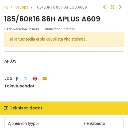
Kauppa
185/60R16 86H APLUS A609
185/60R16 86H APLUS A609
EAN:
6924064120488
Tuotekoodi:
275235
Tällä tuotteella ei ole kelvollista yhdistelmää.
APLUS
Jaa
Toimitusehdot
Tekniset tiedot
Ajoneuvon tyyppi
Henkilöauto