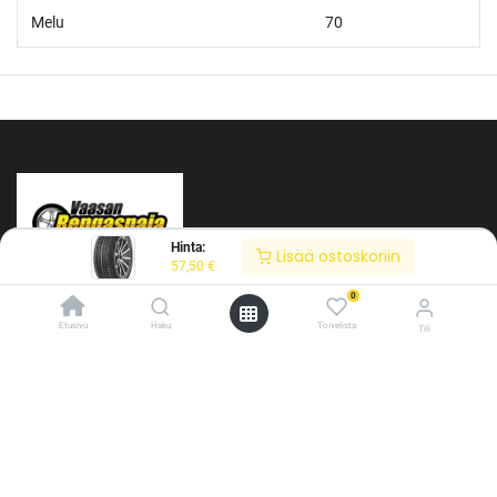
Melu
70
Hinta:
Lisää ostoskoriin
57,50
€
0
Etusivu
Haku
Toivelista
Tili
/* ---------------------------------------------------------- Vaasan Rengaspaja –
typografia + väriteema (Odoo CSS-injektio) ---------------------------------------------
Tietoja meistä
------------- */ /* Fontit Google Fontsista */ @import
url('https://fonts.googleapis.com/css2?
Vaasan Rengaspaja Oy
family=Bebas+Neue&family=Inter:wght@400;500;600&display=swap');
Y-tunnus: 2484904-1
/* Brändivärit muuttujina */ :root { --vr-yellow: #F4D521; /* Pääkeltainen
Kankitie 2
*/ --vr-gold: #BA9517; /* Tummempi kulta (hover, korostukset) */ --vr-
65350 Vaasa