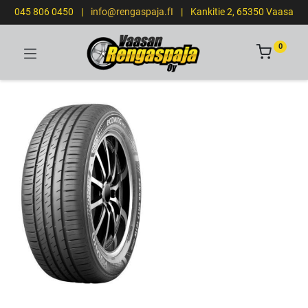
045 806 0450
|
info@rengaspaja.fI
|
Kankitie 2, 65350 Vaasa
0