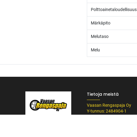
Polttoainetaloudellisuus
Märkäpito
Melutaso
Melu
Tietoja meistä
Vaasan Rengaspaja Oy
Y-tunnus: 2484904-1
Kankitie 2
/* ---------------------------------------------------------- Vaasan Rengaspaja – typogr
65350 Vaasa
url('https://fonts.googleapis.com/css2?family=Bebas+Neue&family=Inter:
Puh. 045 8060 450
Tummempi kulta (hover, korostukset) */ --vr-dark: #1F1F1F; /* Uusi melkein m
info@rengaspaja
------------------ */ /* Leipäteksti ja perus-UI */ body, p, li, input, textarea