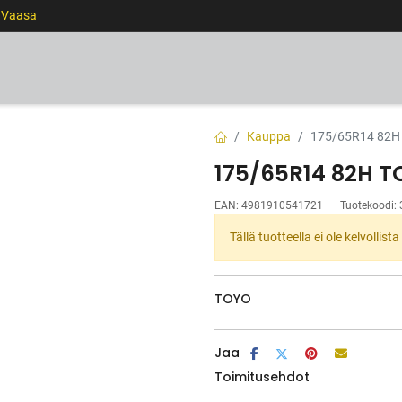
0 Vaasa
RENKAAT
VANTEET
PALVELUT
RAHOITUS
Kauppa
175/65R14 82
175/65R14 82H 
EAN:
4981910541721
Tuotekoodi:
Tällä tuotteella ei ole kelvollis
TOYO
Jaa
Toimitusehdot