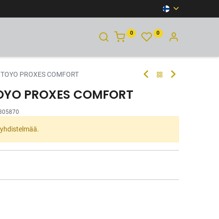
0
0
YHTEYSTIEDOT
H TOYO PROXES COMFORT
TOYO PROXES COMFORT
305870
ta yhdistelmää.