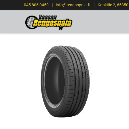
045 806 0450
|
info@rengaspaja.fI
|
Kankitie 2, 6535
ETUSIVU