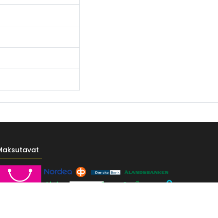
Maksutavat
------- */ /* Fontit Google Fontsista */ @import
-vr-yellow: #F4D521; /* Pääkeltainen */ --vr-gold: #BA9517; /*
F; /* Valkoinen */ } /* --------------------------- Perustypografia ---------
e UI", sans-serif; font-size: 16px; font-weight: 400; line-height: 1.55; color: