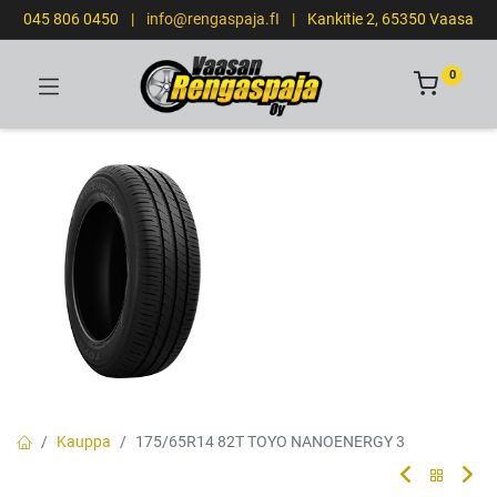
045 806 0450
|
info@rengaspaja.fI
|
Kankitie 2, 65350 Vaasa
0
Kauppa
175/65R14 82T TOYO NANOENERGY 3