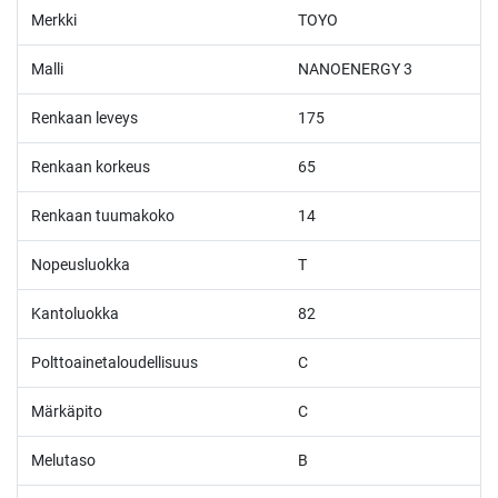
Merkki
TOYO
Malli
NANOENERGY 3
Renkaan leveys
175
Renkaan korkeus
65
Renkaan tuumakoko
14
Nopeusluokka
T
Kantoluokka
82
Polttoainetaloudellisuus
C
Märkäpito
C
Melutaso
B