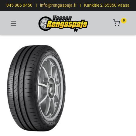
045 806 0450
|
info@rengaspaja.fI
|
Kankitie 2, 65350 Vaasa
0