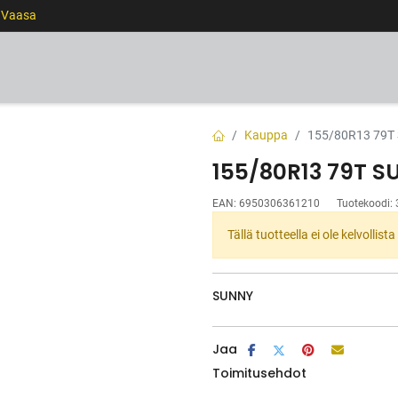
0 Vaasa
RENKAAT
VANTEET
PALVELUT
RAHOITUS
Kauppa
155/80R13 79T
155/80R13 79T S
EAN:
6950306361210
Tuotekoodi:
Tällä tuotteella ei ole kelvollis
SUNNY
Jaa
Toimitusehdot