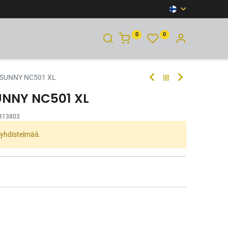
0
0
YHTEYSTIEDOT
 SUNNY NC501 XL
UNNY NC501 XL
313803
ta yhdistelmää.