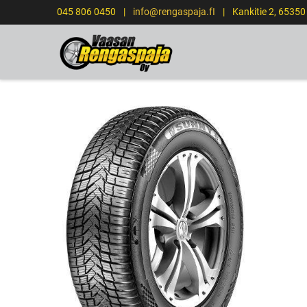
045 806 0450
|
info@rengaspaja.fI
|
Kankitie 2, 6535
ETUSIVU