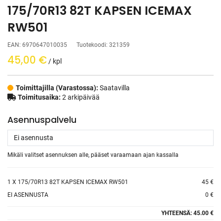
175/70R13 82T KAPSEN ICEMAX
RW501
EAN:
6970647010035
Tuotekoodi:
321359
45,00
€
/ kpl
Toimittajilla (Varastossa):
Saatavilla
Toimitusaika:
2 arkipäivää
Asennuspalvelu
Mikäli valitset asennuksen alle, pääset varaamaan ajan kassalla
1
X 175/70R13 82T KAPSEN ICEMAX RW501
45 €
EI ASENNUSTA
0 €
YHTEENSÄ:
45.00 €