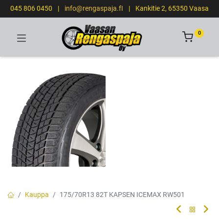
045 806 0450
|
info@rengaspaja.fI
|
Kankitie 2, 65350 Vaasa
0
Kauppa
175/70R13 82T KAPSEN ICEMAX RW501