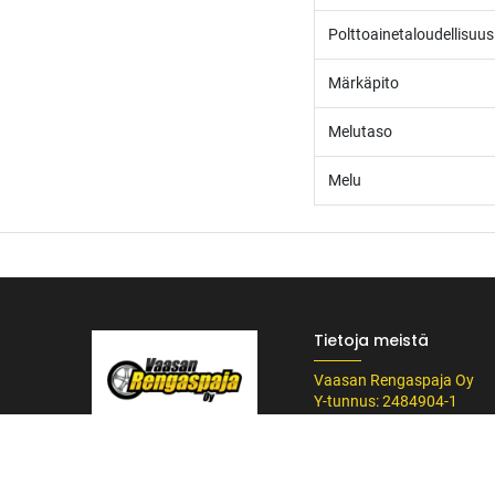
Polttoainetaloudellisuus
Märkäpito
Melutaso
Melu
Tietoja meistä
Vaasan Rengaspaja Oy
Y-tunnus: 2484904-1
Kankitie 2
/* ---------------------------------------------------------- Vaasan Rengaspaja – typogr
65350 Vaasa
url('https://fonts.googleapis.com/css2?family=Bebas+Neue&family=Inter:
Puh. 045 8060 450
Tummempi kulta (hover, korostukset) */ --vr-dark: #1F1F1F; /* Uusi melkein m
info@rengaspaja
------------------ */ /* Leipäteksti ja perus-UI */ body, p, li, input, textarea