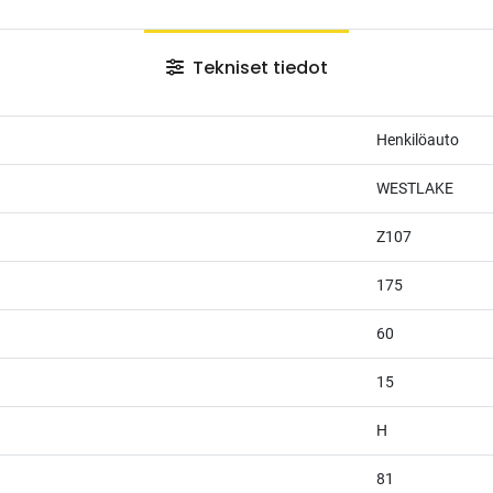
Tekniset tiedot
Henkilöauto
WESTLAKE
Z107
175
60
15
H
81