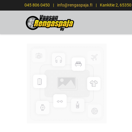
045 806 0450
|
info@rengaspaja.fI
|
Kankitie 2, 6535
ETUSIVU