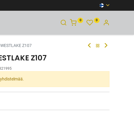
0
0
YHTEYSTIEDOT
 WESTLAKE Z107
ESTLAKE Z107
321995
ta yhdistelmää.