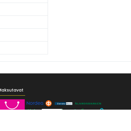
Maksutavat
------- */ /* Fontit Google Fontsista */ @import
-vr-yellow: #F4D521; /* Pääkeltainen */ --vr-gold: #BA9517; /*
F; /* Valkoinen */ } /* --------------------------- Perustypografia ---------
e UI", sans-serif; font-size: 16px; font-weight: 400; line-height: 1.55; color: