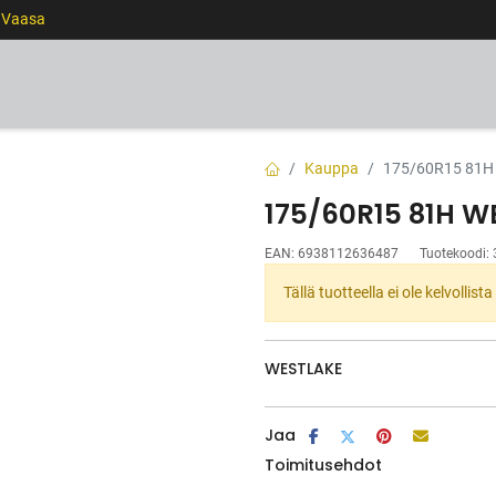
0 Vaasa
RENKAAT
VANTEET
PALVELUT
RAHOITUS
Kauppa
175/60R15 81H
175/60R15 81H W
EAN:
6938112636487
Tuotekoodi:
Tällä tuotteella ei ole kelvollis
WESTLAKE
Jaa
Toimitusehdot