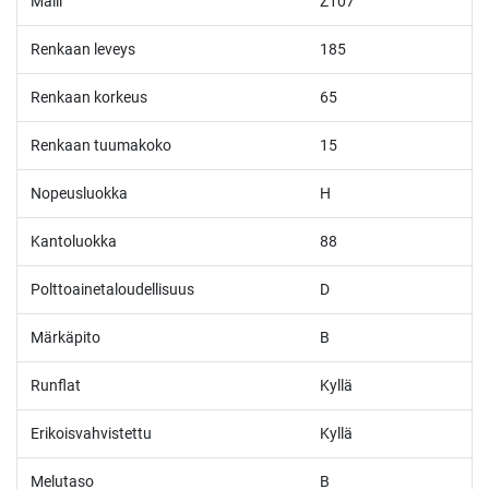
Malli
Z107
Renkaan leveys
185
Renkaan korkeus
65
Renkaan tuumakoko
15
Nopeusluokka
H
Kantoluokka
88
Polttoainetaloudellisuus
D
Märkäpito
B
Runflat
Kyllä
Erikoisvahvistettu
Kyllä
Melutaso
B