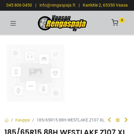
045 806 0450
|
info@rengaspaja.fI
|
Kankitie 2, 65350 Vaasa
0
Kauppa
185/65R15 88H WESTLAKE Z107 XL
185/65R15 88H WESTLAKE Z107 XL