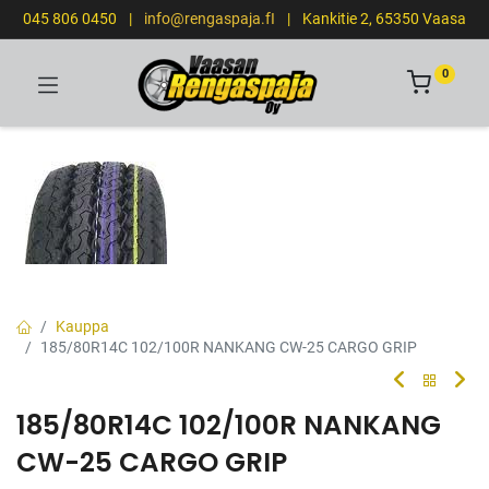
045 806 0450
|
info@rengaspaja.fI
|
Kankitie 2, 65350 Vaasa
0
Kauppa
185/80R14C 102/100R NANKANG CW-25 CARGO GRIP
185/80R14C 102/100R NANKANG
CW-25 CARGO GRIP