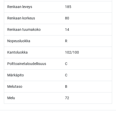
Renkaan leveys
185
Renkaan korkeus
80
Renkaan tuumakoko
14
Nopeusluokka
R
Kantoluokka
102/100
Polttoainetaloudellisuus
C
Märkäpito
C
Melutaso
B
Melu
72