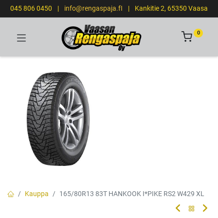
045 806 0450
|
info@rengaspaja.fI
|
Kankitie 2, 65350 Vaasa
0
Kauppa
165/80R13 83T HANKOOK I*PIKE RS2 W429 XL