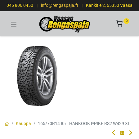
045 806 0450
|
info@rengaspaja.fI
|
Kankitie 2, 65350 Vaasa
0
Kauppa
165/70R14 85T HANKOOK I*PIKE RS2 W429 XL