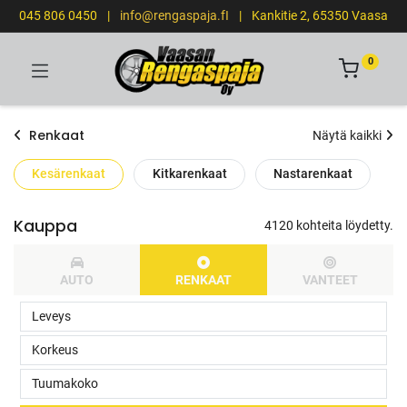
045 806 0450
|
info@rengaspaja.fI
|
Kankitie 2, 65350 Vaasa
0
Renkaat
Näytä kaikki
Kesärenkaat
Kitkarenkaat
Nastarenkaat
Kauppa
4120 kohteita löydetty.
AUTO
RENKAAT
VANTEET