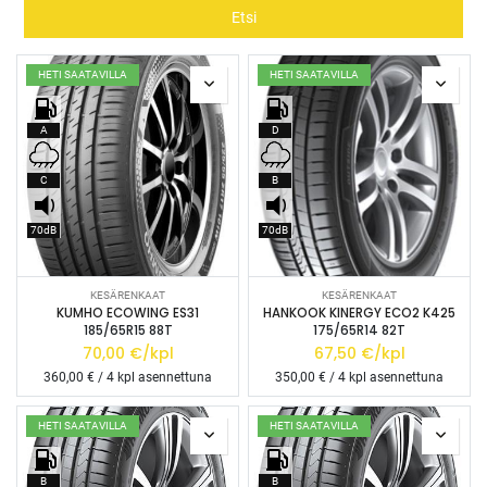
Etsi
HETI SAATAVILLA
HETI SAATAVILLA
A
D
C
B
70dB
70dB
KESÄRENKAAT
KESÄRENKAAT
KUMHO ECOWING ES31
HANKOOK KINERGY ECO2 K425
185/65R15 88T
175/65R14 82T
70,00
€/kpl
67,50
€/kpl
360,00
€ / 4 kpl asennettuna
350,00
€ / 4 kpl asennettuna
HETI SAATAVILLA
HETI SAATAVILLA
B
B