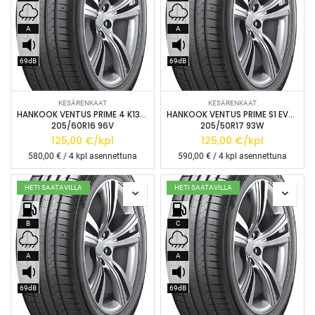
A
A
69dB
69dB
KESÄRENKAAT
KESÄRENKAAT
HANKOOK VENTUS PRIME 4 K135 XL
HANKOOK VENTUS PRIME S1 EVO3 K135B
205/60R16 96V
205/50R17 93W
125,00
€/kpl
125,00
€/kpl
580,00
€ / 4 kpl asennettuna
590,00
€ / 4 kpl asennettuna
HETI SAATAVILLA
HETI SAATAVILLA
B
C
A
A
69dB
69dB