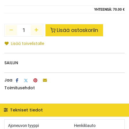
YHTEENSÄ:
70.00 €
Lisää ostoskoriin
Lisää toivelistalle
SAILUN
Jaa
Toimitusehdot
Tekniset tiedot
Ajoneuvon tyyppi
Henkilöauto