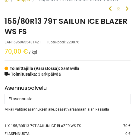
155/80R13 79T SAILUN ICE BLAZER
WS FS
EAN:
6959655431421
Tuotekoodi:
220876
70,00
€
/ kpl
Toimittajilla (Varastossa):
Saatavilla
Toimitusaika:
3 arkipäivää
Asennuspalvelu
Mikäli valitset asennuksen alle, pääset varaamaan ajan kassalla
1
X 155/80R13 79T SAILUN ICE BLAZER WS FS
70 €
EI ASENNUSTA
0 €