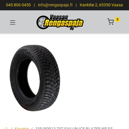
045 806 0450
|
info@rengaspaja.fI
|
Kankitie 2, 65350 Vaasa
0
Kauppa
155/80R13 79T SAILUN ICE BLAZER WS FS